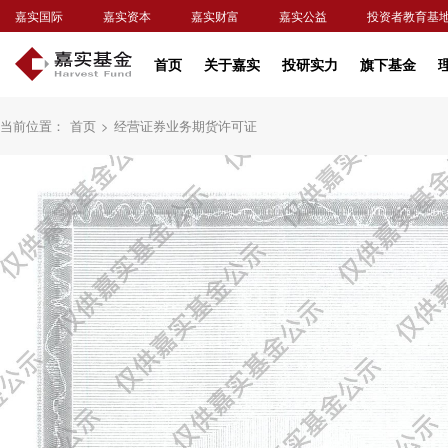
嘉实国际
嘉实资本
嘉实财富
嘉实公益
投资者教育基
首页
关于嘉实
投研实力
旗下基金
当前位置：
首页
>
经营证券业务期货许可证