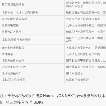
帮助您复制并使用页面信息，例
基于剪切板的功能
面链接等场景
读取手机（电话）状态和身份
确认设备的有效性及唯一性（基于设备
完全的网络访问权限
允许应用向互联网发送数据
查看网络连接
允许应用检测网络状态，根据网
查看WLAN状态
确保APP使用环境安全，检索
确保APP使用环境安全，检索
读取应用/软件安装列表
APP
允许安装应用权限*
下载或更新安装包时，需要调用
拨打电话
允许调起系统拨打电话功能
读取系统日志文件
用于收集APP运行异常日志，以
访问设备MAC信息*
用于获取客户设备信息，帮助嘉
允许程序振动*
用于系统提示
读取/写入系统设置
保障程序政策运营
注：部分标*的权限在鸿蒙HarmonyOS NEXT操作系统对应版
5、第三方接入管理(SDK)