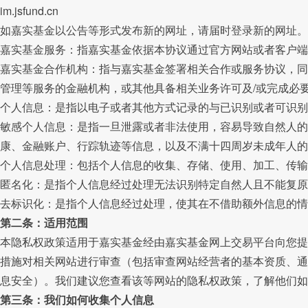
im.jsfund.cn
如嘉实基金以公告等形式发布新的网址，请届时登录新的网址。
嘉实基金服务
：指嘉实基金依据本协议通过官方网站或者客户端
嘉实基金合作机构
：指与嘉实基金签署相关合作或服务协议，同
管理等服务的金融机构，或其他具备相关业务许可及/或完成必
个人信息
：是指以电子或者其他方式记录的与已识别或者可识别
敏感个人信息
：是指一旦泄露或者非法使用，容易导致自然人
康、金融账户、行踪轨迹等信息，以及不满十四周岁未成年人的
个人信息处理
：包括个人信息的收集、存储、使用、加工、传输
匿名化
：是指个人信息经过处理无法识别特定自然人且不能复原
去标识化
：是指个人信息经过处理，使其在不借助额外信息的情
第二条：适用范围
本隐私权政策适用于嘉实基金经由嘉实基金网上交易平台向您提
措施对相关网站进行审查（包括审查网站经营者的基本资质、通
息安全）。我们建议您查看该等网站的隐私权政策，了解他们如
第三条：我们如何收集个人信息