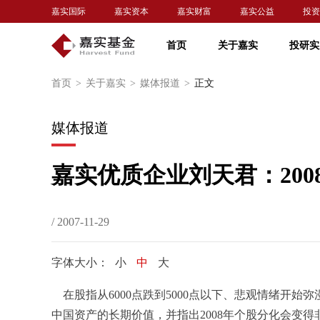
嘉实国际
嘉实资本
嘉实财富
嘉实公益
投资
首页
关于嘉实
投研实
首页
>
关于嘉实
>
媒体报道
>
正文
媒体报道
嘉实优质企业刘天君：20
/ 2007-11-29
字体大小：
小
中
大
在股指从6000点跌到5000点以下、悲观情绪开
中国资产的长期价值，并指出2008年个股分化会变