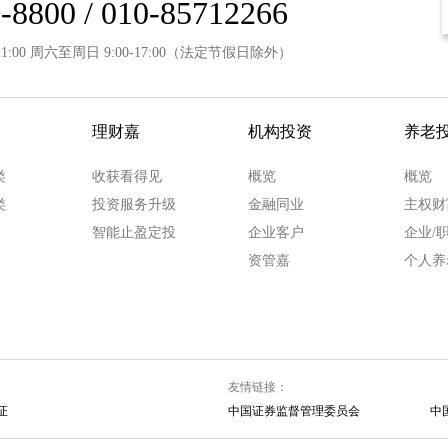
-8800 / 010-85712266
21:00 周六至周日 9:00-17:00（法定节假日除外）
理财嘉
机构投资
养老
类
收获看得见
概览
概览
类
投资服务升级
金融同业
主权财
智能止盈定投
企业客户
企业/
资管嘉
个人养
友情链接：
证
中国证券监督管理委员会
中