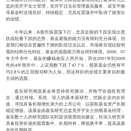
监的
党开宇
女士管理，
党开宇
过去在管理嘉实服务、诺安平衡
等基金时业绩良好、持续稳定，尤其在震荡市中取得了较突出
的业绩。
A
今年以来，
股市场震荡下行，尤其近期的下跌呈现出普
跌或轮番下跌的态势，基金避险的能力没有得到充分体现，但
是我们相信在普遍性下挫的阶段过去以后，市场将呈现比较明
2006
07
显的结构分化特征，基金的选股能力将会得到体现。
、
2001
2005
年大牛市中，基金的赚钱效应人所共知，而在
年到
4
47.7
年的
年熊市中，上证指数下跌了
％，股票基金仍然有平
2.8
均
％的正回报却鲜为人知，而这样好的业绩主要来自积极
主动的选股。
嘉实研究精选基金将坚持研究驱动，并恪守价值投资理
念，通过持续、系统、深入的基本面研究，挖掘企业内在价
值，寻找具备长期增长潜力的上市公司，以获取基金资产长期
稳定增值。该基金由嘉实研究总监
党开宇
女士担纲基金经理，
嘉实数十人的研究团队实时提供股票组合建议，对深入研究并
具备投资价值的股票集中、长期持有，降低换手率，提高该基
金的长期收益。