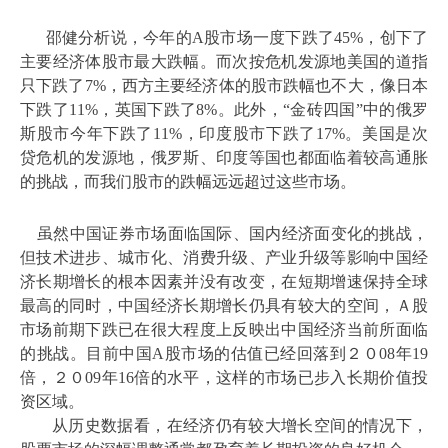
邵健分析说，今年的
A
股市场一度下跌了
45%
，创下了
主要经济体股市最大跌幅。而次按危机发源地美国的道指
只下跌了
7%
，西方主要经济体的股市跌幅也不大，像日本
下跌了
11%
，英国下跌了
8%
。此外，“金砖四国”中的俄罗
斯股市今年下跌了
11%
，印度股市下跌了
17%
。美国是次
贷危机的发源地，俄罗斯、印度等国也都面临着较高通胀
的挑战，而我们股市的跌幅远远超过这些市场。
虽然中国证券市场面临国际、国内经济面变化的挑战，
但技术进步、城市化、消费升级、产业升级等影响中国经
济长期增长的根本因素并没有改变，在短期增速保持全球
最高的同时，中国经济长期增长仍具有较大的空间，Ａ股
市场前期下跌已在很大程度上反映出中国经济当前所面临
的挑战。目前中国
A
股市场的估值已经回落到２０
08
年
19
倍，２０
09
年
16
倍的水平，这样的市场已步入长期价值投
资区域。
从历史数据看，在经济仍有较大增长空间的情况下，