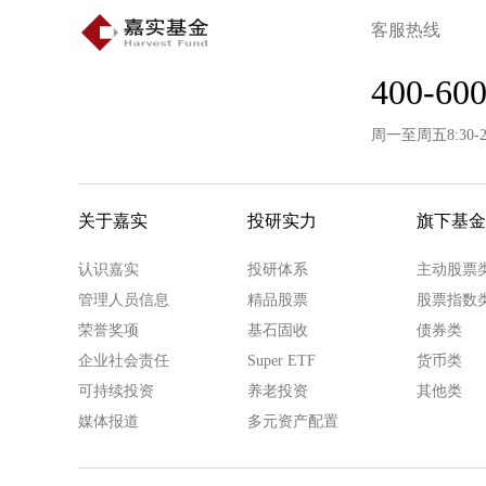
客服热线
400-600
周一至周五8:30-
关于嘉实
投研实力
旗下基金
认识嘉实
投研体系
主动股票
管理人员信息
精品股票
股票指数
荣誉奖项
基石固收
债券类
企业社会责任
Super ETF
货币类
可持续投资
养老投资
其他类
媒体报道
多元资产配置