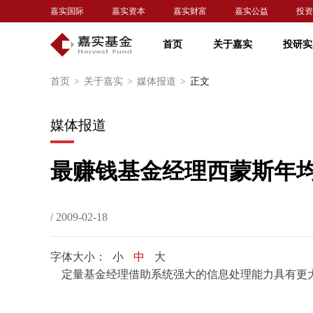
嘉实国际
嘉实资本
嘉实财富
嘉实公益
投资
首页
关于嘉实
投研实
首页
>
关于嘉实
>
媒体报道
>
正文
媒体报道
最赚钱基金经理西蒙斯年均
/ 2009-02-18
字体大小：
小
中
大
定量基金经理借助系统强大的信息处理能力具有更大