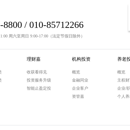
-8800 / 010-85712266
21:00 周六至周日 9:00-17:00（法定节假日除外）
理财嘉
机构投资
养老
类
收获看得见
概览
概览
类
投资服务升级
金融同业
主权财
智能止盈定投
企业客户
企业/
资管嘉
个人养