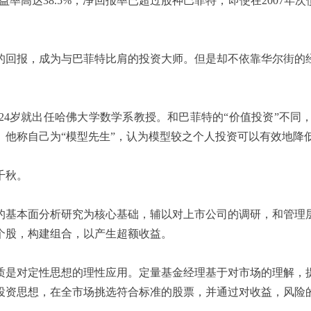
年收益率高达38.5%，净回报率已超过股神巴菲特，即使在2007
回报，成为与巴菲特比肩的投资大师。但是却不依靠华尔街的经
岁就出任哈佛大学数学系教授。和巴菲特的“价值投资”不同
。他称自己为“模型先生”，认为模型较之个人投资可以有效地降
千秋。
基本面分析研究为核心基础，辅以对上市公司的调研，和管理层
个股，构建组合，以产生超额收益。
是对定性思想的理性应用。定量基金经理基于对市场的理解，提
投资思想，在全市场挑选符合标准的股票，并通过对收益，风险