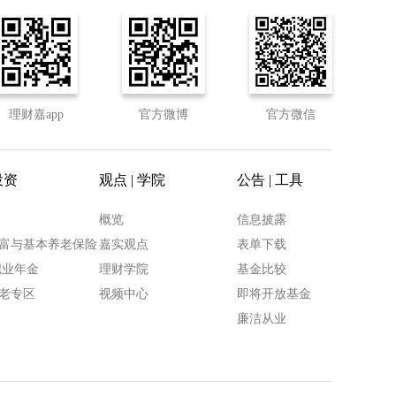
理财嘉app
官方微博
官方微信
投资
观点 | 学院
公告 | 工具
概览
信息披露
富与基本养老保险
嘉实观点
表单下载
职业年金
理财学院
基金比较
老专区
视频中心
即将开放基金
廉洁从业