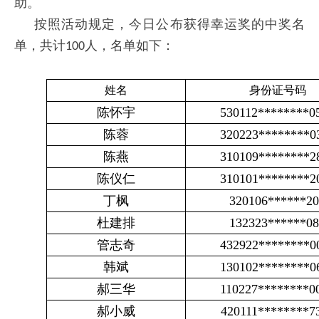
助。
按照活动规定，今日公布获得幸运奖的中奖名
单，共计
人，名单如下：
100
姓名
身份证号码
陈怀宇
530112********0
陈蓉
320223********0
陈燕
310109********2
陈仪仁
310101********2
丁枫
320106******20
杜建排
132323******08
管志奇
432922********0
韩斌
130102********0
郝三华
110227********0
郝小威
420111********7