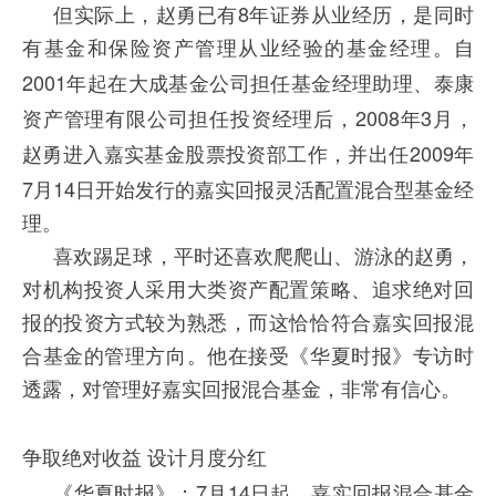
8
但实际上，赵勇已有
年证券从业经历，
是同时
有基金和保险资产管理从业经验的基金经理
。自
2001
年起在大成基金公司担任基金经理助理、泰康
2008
3
资产管理有限公司担任投资经理后，
年
月，
2009
赵勇进入嘉实基金股票投资部工作，并出任
年
7
14
月
日
开始发行的嘉实回报灵活配置混合型基金经
理。
喜欢踢足球，平时还喜欢爬爬山、游泳的赵勇，
对机构投资人采用大类资产配置策略、追求绝对回
报的投资方式较为熟悉，而这恰恰符合嘉实回报混
合基金的管理方向。他在接受《华夏时报》专访时
透露，对管理好嘉实回报混合基金，非常有信心。
争取绝对收益
设计月度分红
7
14
《华夏时报》：
月
日起
，
嘉实回报混合基金