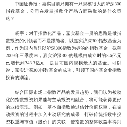
中国证券报：嘉实目前只拥有一只规模很大的沪深
300
指数基金，公司在发展指数化产品方面采取的是什么策
略？
杨宇：对于指数化产品，嘉实基金一贯的思路是做指
数投资的引领者而不是跟随者。以嘉实沪深
300
指数基金为
例，作为国内首只以沪深
300
指数为标的的指数基金，截至
2009
年三季度末，嘉实沪深
300
的规模由成立时的
8.6
亿元
已增长到
343.3
亿元，是目前国内规模最大的基金。可以
说，嘉实沪深
300
指数基金的成功，引领了国内基金业指数
投资的潮流。
结合国际市场上指数产品的发展趋势，我们认为被动
化的指数投资如果能与主动投资相融合，将可能获得更好
的业绩表现。例如，基本面指数通过估计价值权重，在被
动投资的过程中加入主动研究的成果，打破传统指数中投
资权重与市值（股价）的关联，使指数的整体收益率得到