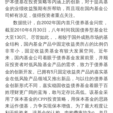
护本债基在投资策略等内涵上的创新，对于提高基
金的业绩收益预期有所帮助，而且现在国内基金公
司鲜有涉足，值得投资者重点关注。
2002
数据统计，自
年国内首只债券基金问世，
2010
6
30
截至
年
月
日，八年时间我国债券型基金壮
130
大至
只。尽管如此，，相较于国外成熟市场的基
金结构，国内基金产品中固定收益类所占的比例仍
非常小，固定收益类基金有较大发展空间。近年
来，国内基金公司着眼于债券基金发展前景，并顺
应投资者对低风险基金产品的需求，致力于债券基
5
金的创新开发。已拥有
只固定收益类产品的嘉实基
金在低风险产品领域又推出新品，与以往的债券基
金创新形式不同，嘉实稳固收益债券基金着眼于百
姓理财更广阔的蓝海，敢与定存比高低。该基金
采
用了保本基金的
CPPI
投资策略，用保本基金的思路
来运作债基，力争实现保本增值。为了最大程度让
利于投资者，该基金的认购、申购费率均为
0
，并且