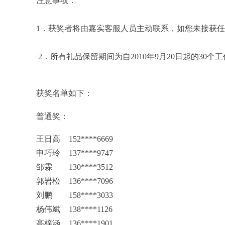
注意事项：
1
．获奖者将由嘉实客服人员主动联系，如您未接获
2
．所有礼品保留期间为自
2010
年9
月
20
日起的
30
个工
获奖名单如下：
普通奖：
王日高
152****6669
申巧玲
137****9747
邹霖
130****3512
郭岩松
136****7096
刘鹏
158****3033
杨伟斌
138****1126
高梓涵
136****1901