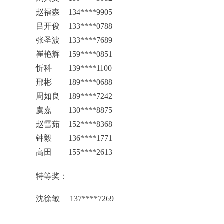
赵福森
134****9905
吕开俊
133****0788
张圣波
133****7689
崔艳辉
159****0851
忻科
139****1100
邢彬
189****0688
周如良
189****7242
虞嘉
130****8875
赵雪茹
152****8368
钟毅
136****1771
高田
155****2613
特等奖：
沈徐敏 137****7269