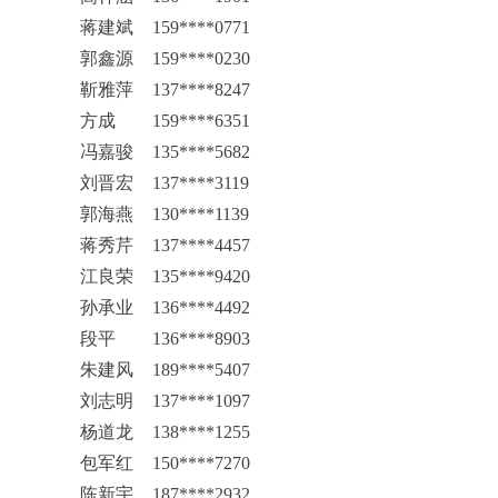
蒋建斌
159****0771
郭鑫源
159****0230
靳雅萍
137****8247
方成
159****6351
冯嘉骏
135****5682
刘晋宏
137****3119
郭海燕
130****1139
蒋秀芹
137****4457
江良荣
135****9420
孙承业
136****4492
段平
136****8903
朱建风
189****5407
刘志明
137****1097
杨道龙
138****1255
包军红
150****7270
陈新宇
187****2932