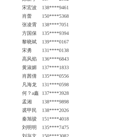
宋宏波
138****9461
肖蕾
150****5368
张凌霄
138****7051
方国保
135****9394
黎晓斌
139****0167
宋勇
131****0138
高风焰
136****6843
黄淑媚
137****1833
肖茜倩
135****0556
凡海龙
131****0598
何？a鑫
137****3928
孟湘
138****9898
裘甲民
138****2026
秦旭骏
151****4018
刘明明
135****7475
刘兴文
150****3082