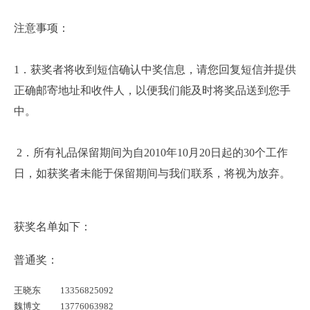
注意事项：
1
．获奖者将收到短信确认中奖信息，请您回复短信并提供
正确邮寄地址和收件人，以便我们能及时将奖品送到您手
中。
2
．所有礼品保留期间为自
2010
年10
月
20
日起的
30
个工作
日，如获奖者未能于保留期间与我们联系，将视为放弃。
获奖名单如下：
普通奖：
王晓东
13356825092
魏博文
13776063982