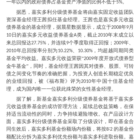
一年以内的政府债券占基金资产净值的比例不低于
。
5%
据悉，嘉实多利分级债券基金将由嘉实固定收益团队
资深基金经理王茜拟任基金经理。王茜也是嘉实多元收益
债券基金的基金经理，据晨星数据显示，成立于
年
月
2008
9
日的嘉实多元收益债券基金
类，截止
年末成立以
10
A
2010
来总回报达
，并连续
个季度取得正回报；
年、
27.75%
9
2009
年总回报率分别为
、
，均超越同期同类
2010
10.22%
10.30%
基金平均收益。嘉实多元收益荣获“
年度开放式债券型
2009
金牛基金”，同时，基金经理王茜因其对债券、股票、可转
债之间变化节奏的准确把握，为投资人创造长期稳定优良
的业绩回报，被《福布斯》评为
年中国十佳基金经
2010
理，成为国内唯一一位获此殊荣的女性基金经理。
据了解，新基金嘉实多利分级债券基金将基于嘉实多
元收益债券基金的成功管理方法，延续总收益策略，在保
持适当流动性的同时，力争持续避险增收。在产品设计方
面，嘉实多利分级债券基金采取了分级设计，即在基金合
同生效后，嘉实多利基金份额场内份额，将按
∶
的基金份
8
2
额配比分拆为嘉实多利优先份额与嘉实多利进取份额。嘉