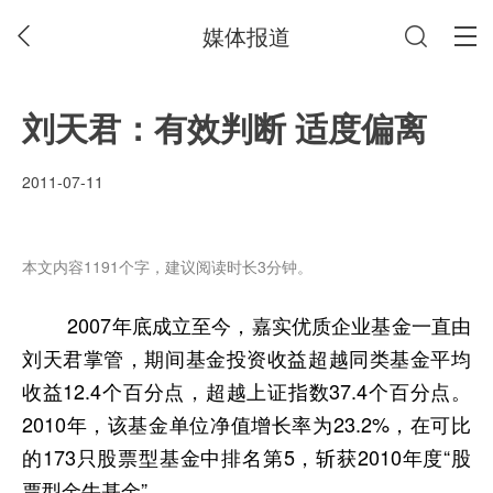
媒体报道
刘天君：有效判断 适度偏离
2011-07-11
本文内容1191个字，建议阅读时长3分钟。
2007
年底成立至今，嘉实优质企业基金一直由
刘天君掌管，期间基金投资收益超越同类基金平均
收益
12.4
个百分点，超越上证指数
37.4
个百分点。
2010
年，该基金单位净值增长率为
23.2%
，在可比
的
173
只股票型基金中排名第
5
，斩获
2010
年度“股
票型金牛基金”。