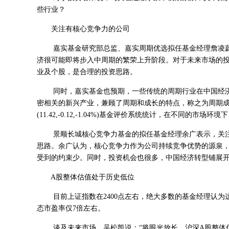
些行业？
关注有核心竞争力的公司
嘉实基金研究部总监、嘉实周期优选拟任基金经理詹凌蔚表
济很可能即将步入中周期的繁荣上升阶段。对于未来市场的
业及个股，是合理的投资思路。
同时，嘉实基金也预期，一些传统的周期行业在中国经济结
密相关的新兴产业，兼顾了周期和成长的特点，称之为周期成
(11.42,-0.12,-1.04%)
基金评价系统统计，在不同的市场环境下
景顺长城核心竞争力基金的拟任基金经理余广表示，关注上
思路。余广认为，核心竞争力作为公司持续竞争优势的源泉
受到的约束少。同时，投资机会也很多，中国经济转型铺展
A股整体估值处于历史低位
目前上证指数在2400点左右，绝大多数的基金经理认为这
态市盈率仅7倍左右。
谈及未来市场，吴松凯说：“将眼光放长，沪深A股整体估