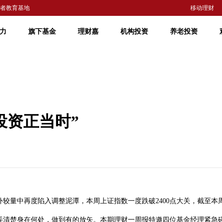
者教育基地
移动理财
力
旗下基金
理财嘉
机构投资
养老投资
投资正当时”
量中再度陷入调整泥潭，本周上证指数一度跌破2400点大关，截至本周
楚身在何处，做到有的放矢。本期理财一周报特邀四位基金经理紧急碰