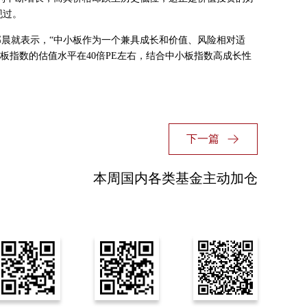
现过。
晨就表示，“中小板作为一个兼具成长和价值、风险相对适
板指数的估值水平在40倍PE左右，结合中小板指数高成长性
下一篇
本周国内各类基金主动加仓