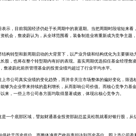
示，目前我国经济仍处于长周期中的衰退期。当把周期时段缩短来看，
投资机会，詹凌蔚认为，从全球范围看，装备制造业将重新成为竞争主题
构转型和新周期启动的大背景下，以产业升级和结构优化为主要驱动力
长股，也将在整个转型期内有好的表现。嘉实周期优选拟任基金经理詹凌
，詹凌蔚此前所管理基金的投资业绩均超过了行业平均水平。
市公司真实业绩的变化趋势，而并非关注市场整体的偏好变化，筛选核
，能够为企业带来持续的盈利增长，从而影响公司价值。而核心竞争力基
开以来，一些上市公司各方面均取得显著成效，体现出核心竞争力。
是一个底部区域，譬如财通基金投资部副总监吴松凯就看好银行股，从估
值处于历史低位，而整体净资产收益率却达到历史高位，即上市公司盈