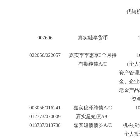
2
代销机
007696
嘉实融享货币
022056/022057
嘉实季季惠享3个月持
1
有期纯债A/C
（个人
资产管理
金、企业
老金产品
资
003056/016241
嘉实稳泽纯债A/C
1
012773/070009
嘉实超短债A/C
013737/013738
嘉实短债债券A/C
机构投资
个人投资