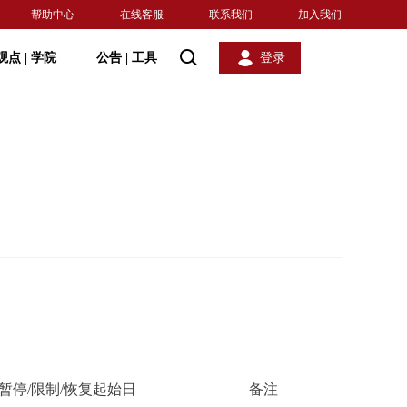
帮助中心
在线客服
联系我们
加入我们
观点
|
学院
公告
|
工具
登录
暂停/限制/恢复起始日
备注