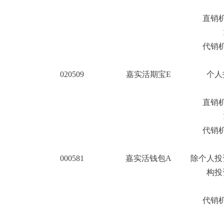
直销机
1
代销机
020509
嘉实活期宝E
个人
直销机
1
代销机
000581
嘉实活钱包A
除个人投
构投
2
代销机