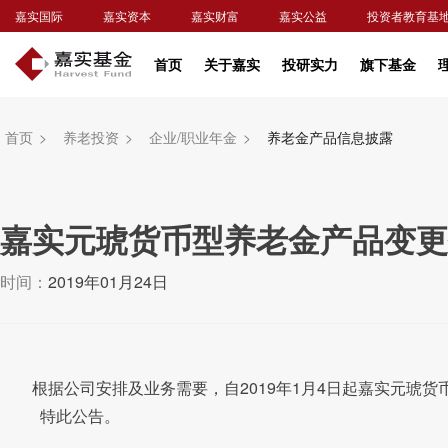
嘉实国际
嘉实资本
嘉实财富
嘉实公益
投资者教育基
首页
关于嘉实
投研实力
旗下基金
首页
>
养老投资
>
企业/职业年金
>
养老金产品信息披露
嘉实元琥货币型养老金产品变更投资
时间：
2019年01月24日
根据公司安排及业务需要，自
2019
年
1
月4
日起嘉实元琥货
特此公告。