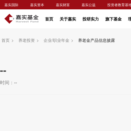
嘉实国际
嘉实资本
嘉实财富
嘉实公益
投资者教育基
首页
关于嘉实
投研实力
旗下基金
首页
>
养老投资
>
企业/职业年金
>
养老金产品信息披露
--
时间：
--