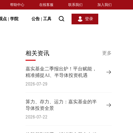
帮助中心
在线客服
联系我们
加入我们
观点
|
学院
公告
|
工具
登录
相关资讯
更多
嘉实基金二季报出炉！平台赋能，
精准捕捉AI、半导体投资机遇
2026-07-29
算力、存力、运力：嘉实基金的半
导体投资全景
2026-07-22