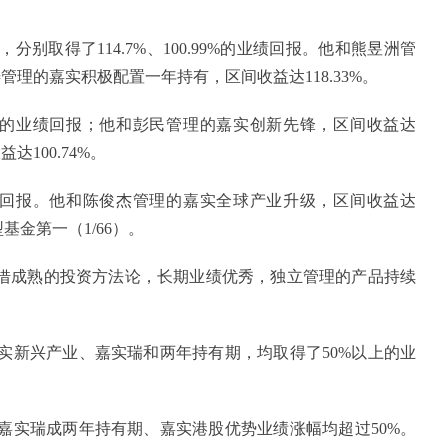
取得了114.7%、100.99%的业绩回报。他和熊昱洲管
涛管理的嘉实积极配置一年持有，区间收益达118.33%。
6%的业绩回报；他和彭民管理的嘉实创新先锋，区间收益达
达100.74%。
业绩回报。他和陈俊杰管理的嘉实全球产业升级，区间收益达
型基金第一（1/66）。
凭借成熟的投资方法论，长期业绩优秀，独立管理的产品持续
实新兴产业、嘉实瑞和两年持有期，均取得了50%以上的业
嘉实瑞成两年持有期、嘉实港股优势业绩涨幅均超过50%。