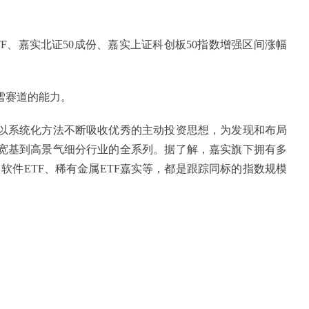
F、嘉实北证50成份、嘉实上证科创板50指数增强区间涨幅
雪赛道的能力。
，以系统化方法不断吸收优秀的主动投资思想，为发现和布局
宽基到高景气细分行业的全系列。据了解，嘉实旗下拥有多
、软件ETF、稀有金属ETF嘉实等，都是跟踪同标的指数规模