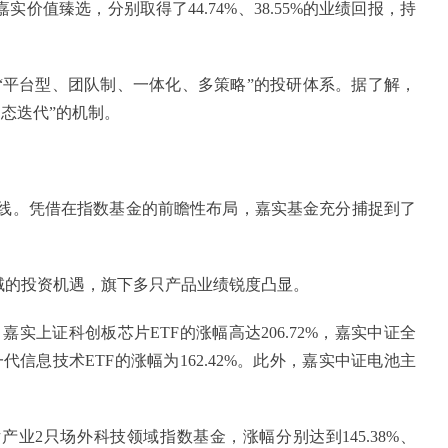
价值臻选，分别取得了44.74%、38.55%的业绩回报，持
“平台型、团队制、一体化、多策略”的投研体系。据了解，
态迭代”的机制。
主线。凭借在指数基金的前瞻性布局，嘉实基金充分捕捉到了
域的投资机遇，旗下多只产品业绩锐度凸显。
日，嘉实上证科创板芯片ETF的涨幅高达206.72%，嘉实中证全
一代信息技术ETF的涨幅为162.42%。此外，嘉实中证电池主
业2只场外科技领域指数基金，涨幅分别达到145.38%、