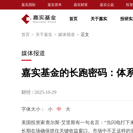
嘉实国际
嘉实资本
嘉实财富
嘉实公益
投资
首页
关于嘉实
投研实
首页
>
关于嘉实
>
媒体报道
>
正文
媒体报道
嘉实基金的长跑密码：体
财经 / 2025-10-29
字体大小：
小
中
大
美国投资家查尔斯·艾里斯有一句名言：“当闪电打下
长期在场确保抓住关键收益窗口。市场中不乏这样的