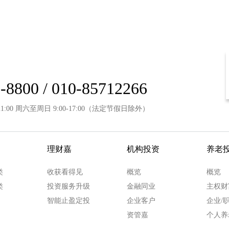
-8800 / 010-85712266
21:00 周六至周日 9:00-17:00（法定节假日除外）
理财嘉
机构投资
养老
类
收获看得见
概览
概览
类
投资服务升级
金融同业
主权财
智能止盈定投
企业客户
企业/
资管嘉
个人养