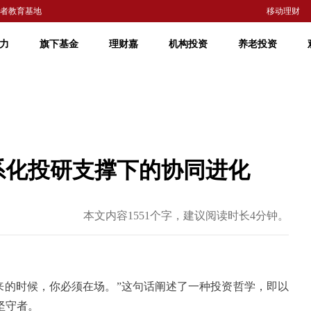
者教育基地
移动理财
力
旗下基金
理财嘉
机构投资
养老投资
系化投研支撑下的协同进化
本文内容1551个字，建议阅读时长4分钟。
来的时候，你必须在场。”这句话阐述了一种投资哲学，即以
坚守者。