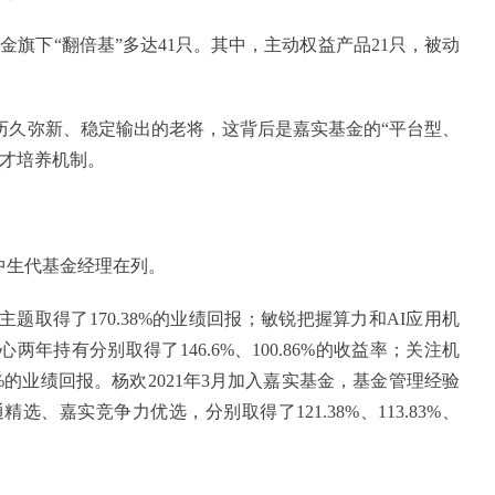
，嘉实基金旗下“翻倍基”多达41只。其中，主动权益产品21只，被动
历久弥新、稳定输出的老将，这背后是嘉实基金的“平台型、
人才培养机制。
中生代基金经理在列。
取得了170.38%的业绩回报；敏锐把握算力和AI应用机
持有分别取得了146.6%、100.86%的收益率；关注机
%的业绩回报。杨欢2021年3月加入嘉实基金，基金管理经验
、嘉实竞争力优选，分别取得了121.38%、113.83%、