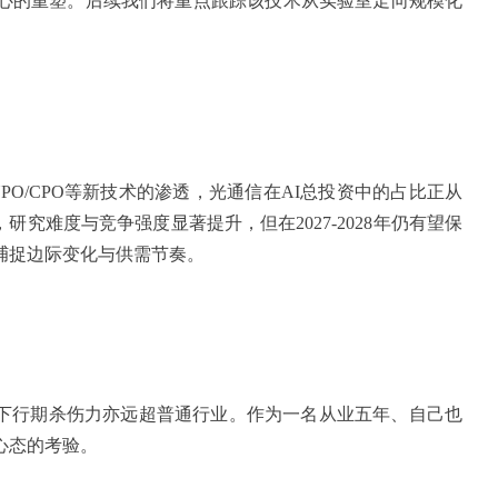
心的重塑。后续我们将重点跟踪该技术从实验室走向规模化
及NPO/CPO等新技术的渗透，光通信在AI总投资中的占比正从
，研究难度与竞争强度显著提升，但在2027-2028年仍有望保
捕捉边际变化与供需节奏。
，下行期杀伤力亦远超普通行业。作为一名从业五年、自己也
心态的考验。