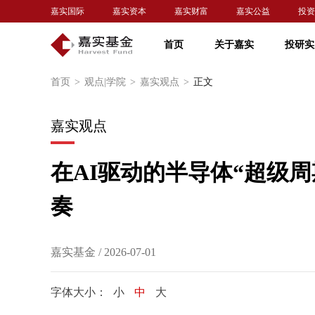
嘉实国际
嘉实资本
嘉实财富
嘉实公益
投资
首页
关于嘉实
投研实
首页
>
观点|学院
>
嘉实观点
>
正文
嘉实观点
在AI驱动的半导体“超级
奏
嘉实基金 / 2026-07-01
字体大小：
小
中
大