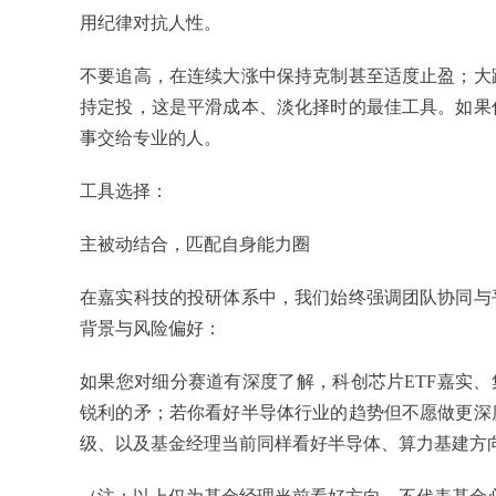
用纪律对抗人性。
不要追高，在连续大涨中保持克制甚至适度止盈；大
持定投，这是平滑成本、淡化择时的最佳工具。如果
事交给专业的人。
工具选择：
主被动结合，匹配自身能力圈
在嘉实科技的投研体系中，我们始终强调团队协同与
背景与风险偏好：
如果您对细分赛道有深度了解，科创芯片ETF嘉实、
锐利的矛；若你看好半导体行业的趋势但不愿做更深
级、以及基金经理当前同样看好半导体、算力基建方