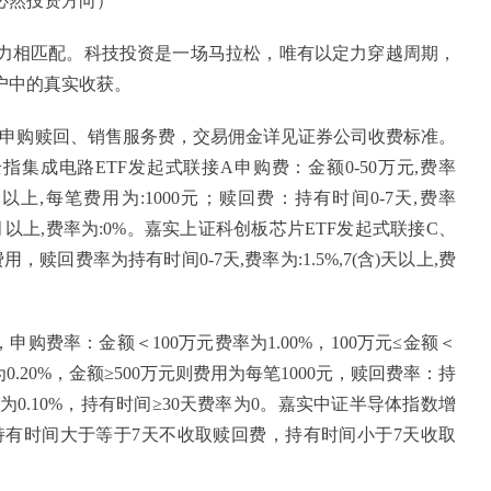
必然投资方向）
力相匹配。科技投资是一场马拉松，唯有以定力穿越周期，
户中的真实收获。
收取申购赎回、销售服务费，交易佣金详见证券公司收费标准。
集成电路ETF发起式联接A申购费：金额0-50万元,费率
(含)万元以上,每笔费用为:1000元；赎回费：持有时间0-7天,费率
1(含)个月以上,费率为:0%。嘉实上证科创板芯片ETF发起式联接C、
回费率为持有时间0-7天,费率为:1.5%,7(含)天以上,费
费率：金额＜100万元费率为1.00%，100万元≤金额＜
率为0.20%，金额≥500万元则费用为每笔1000元，赎回费率：持
率为0.10%，持有时间≥30天费率为0。嘉实中证半导体指数增
，持有时间大于等于7天不收取赎回费，持有时间小于7天收取