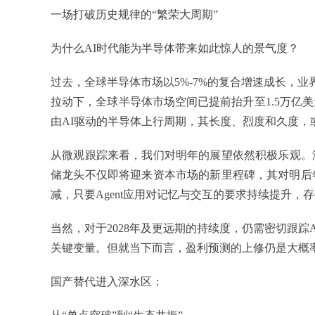
一场打破历史规律的“繁荣大周期”
为什么AI时代能为半导体带来如此惊人的景气度？
过去，全球半导体市场以5%-7%的复合增速成长，业界
拉动下，全球半导体市场空间已提前抬升至1.5万亿美
由AI驱动的半导体上行周期，其长度、烈度和久度
从微观跟踪来看，我们对明年的展望依然积极乐观。海
储龙头不仅即将迎来资本市场的新里程碑，其对明后
减，只要Agent应用对记忆与交互的要求持续提升，
当然，对于2028年及更远期的持续度，仍需密切跟踪AI
关键变量。但就当下而言，盈利预测的上修仍是大概
国产替代进入深水区：