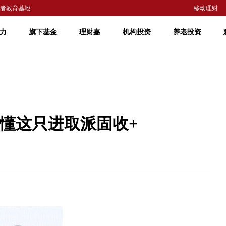
者教育基地
移动理财
力
旗下基金
理财嘉
机构投资
养老投资
这只进取派固收+ ​​​