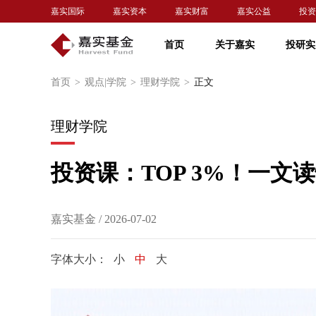
嘉实国际
嘉实资本
嘉实财富
嘉实公益
投资
首页
关于嘉实
投研实
首页
>
观点|学院
>
理财学院
>
正文
理财学院
投资课：TOP 3%！一文读懂
嘉实基金 / 2026-07-02
字体大小：
小
中
大