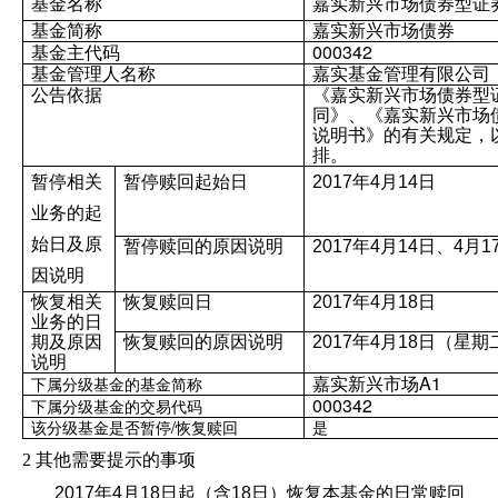
基金名称
嘉实新兴市场债券型证
基金简称
嘉实新兴市场债券
000342
基金主代码
基金管理人名称
嘉实基金管理有限公司
公告依据
《嘉实新兴市场债券型
同》、《嘉实新兴市场
说明书》的有关规定，
排。
暂停相关
暂停赎回起始日
2017
年
4
月
14
日
业务的起
始日及原
暂停赎回的原因说明
2017
年
4
月
14
日、
4
月
1
因说明
恢复相关
恢复赎回日
2017
年
4
月
18
日
业务的日
期及原因
恢复赎回的原因说明
2017
年
4
月
18
日（星期
说明
A1
嘉实新兴市场
下属分级基金的基金简称
000342
下属分级基金的交易代码
/
该分级基金是否暂停
恢复赎回
是
2
其他需要提示的事项
2017
年
4
月
18
日起（含
18
日）恢复本基金的日常赎回