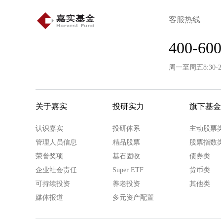
客服热线
400-600
周一至周五8:30-
关于嘉实
投研实力
旗下基金
认识嘉实
投研体系
主动股票
管理人员信息
精品股票
股票指数
荣誉奖项
基石固收
债券类
企业社会责任
Super ETF
货币类
可持续投资
养老投资
其他类
媒体报道
多元资产配置