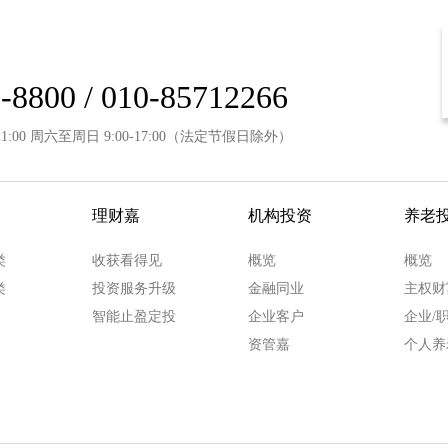
-8800 / 010-85712266
21:00 周六至周日 9:00-17:00（法定节假日除外）
理财嘉
机构投资
养老
类
收获看得见
概览
概览
类
投资服务升级
金融同业
主权财
智能止盈定投
企业客户
企业/
资管嘉
个人养