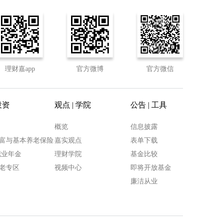
理财嘉app
官方微博
官方微信
投资
观点 | 学院
公告 | 工具
概览
信息披露
富与基本养老保险
嘉实观点
表单下载
职业年金
理财学院
基金比较
老专区
视频中心
即将开放基金
廉洁从业