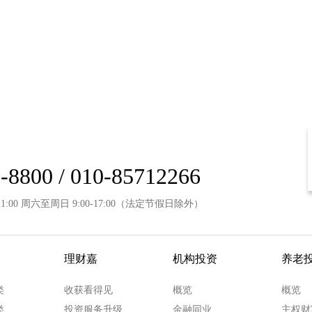
-8800 / 010-85712266
21:00 周六至周日 9:00-17:00（法定节假日除外）
理财嘉
机构投资
养老
类
收获看得见
概览
概览
类
投资服务升级
金融同业
主权财