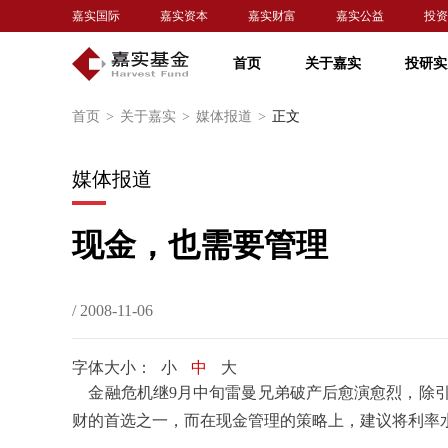
嘉实国际
嘉实资本
嘉实财富
嘉实公益
投资
首页
关于嘉实
投研实
首页
>
关于嘉实
>
媒体报道
>
正文
媒体报道
现金，也需要管理
/ 2008-11-06
字体大小：
小
中
大
金融危机继9月中旬雷曼兄弟破产后愈演愈烈，除引
财的首选之一，而在现金管理的策略上，建议将利率