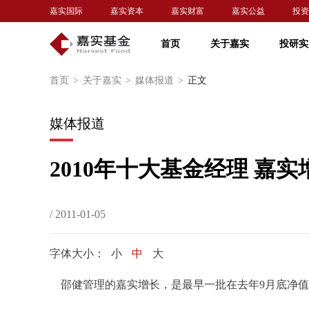
嘉实国际
嘉实资本
嘉实财富
嘉实公益
投资
首页
关于嘉实
投研实
首页
>
关于嘉实
>
媒体报道
>
正文
媒体报道
2010年十大基金经理 
/ 2011-01-05
字体大小：
小
中
大
邵健管理的嘉实增长，是最早一批在去年9月底净值就