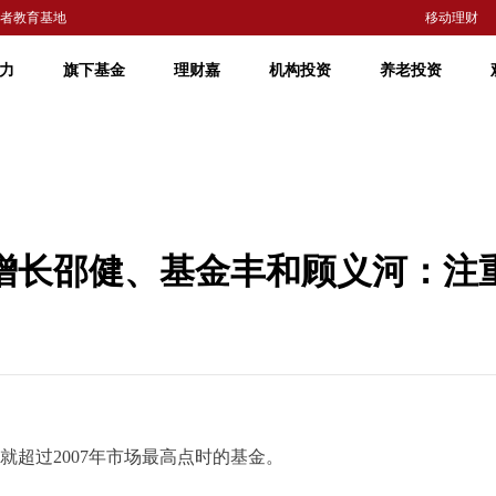
者教育基地
移动理财
力
旗下基金
理财嘉
机构投资
养老投资
嘉实增长邵健、基金丰和顾义河：注
超过2007年市场最高点时的基金。