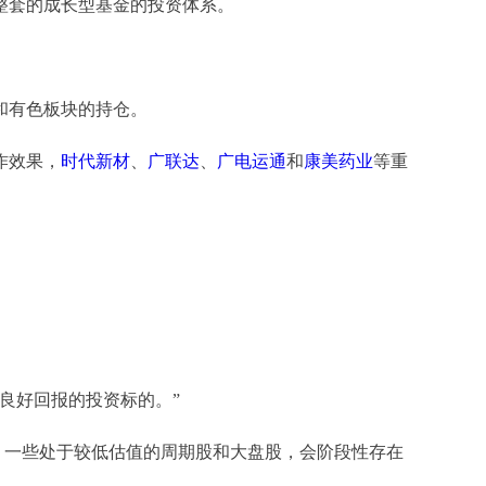
整套的成长型基金的投资体系。
和有色板块的持仓。
作效果，
时代新材
、
广联达
、
广电运通
和
康美药业
等重
良好回报的投资标的。”
一些处于较低估值的周期股和大盘股，会阶段性存在