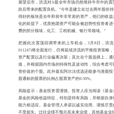
展望后市，洪流对A股全年市场仍然维持牛市中的震
跌后带来的配置良机。”今年是建立在过去两年股价
得好的板块是去年和前年非常差的资产，他们的收益
化的前提下，优质抱团资产可能会被趋势性投资者进
费的部分领域，化工、工程机械、银行等领域。”
把握此次震荡回调带来的上车机会，3月8日，洪流全
011247)将全面发行
，仍将延续洪流的平衡投资策略，
资产配置以及行业偏离决策；其次在个股选择上，通
值，并根据国内市场的特殊性及波动性，综合考虑可
资价值的个股。此外嘉实阿尔法优选还能参与港股投资
股通标的股票的比例占股票资产的0-50%。
风险提示：基金投资需谨慎。投资人应当阅读《基金
基金的风险收益特征，特别是特有风险，并根据自身
能力相适应。基金管理人承诺以诚实信用、谨慎尽责
不受损失。过往业绩不预示其未来业绩，其他基金业