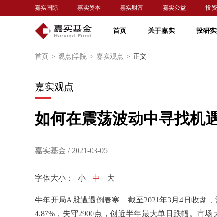
嘉实国际
嘉实资本
嘉实财富
嘉实公益
投资
首页
关于嘉实
投研实
首页
>
观点|学院
>
嘉实观点
>
正文
嘉实观点
如何在震荡波动中寻找机
嘉实基金 / 2021-03-05
字体大小：
小
中
大
牛年开局A股遭遇倒春寒，截至2021年3月4日收盘，沪指
4.87%，失守2900点，创近半年最大单日跌幅。