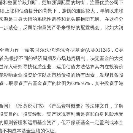
荡和整固阶段判断，更加强调配置的均衡，注重优质公司下
持续上涨和估值提升的背景下，赚钱的难度较大，年初以来涨
来源是自身大幅的系统性调整和龙头股抱团瓦解。在这样分
一步减仓，反而给增量资产带来很好的配置机会，比如大消
新力作：嘉实阿尔法优选混合型基金(A类011246，C类
首先根据不同的经济周期及市场趋势研判，决定基金的大类
过深入研究寻找优质企业，运用估值方法估算其内在投资价
能影响企业投资价值以及市场价格的所有因素，发现具备投
，股票资产占基金资产的比例为60%-95%，其中投资于港
合同》《招募说明书》《产品资料概要》等法律文件，了解
投资目的、投资经验、资产状况等判断是否和自身风险承受
的原则管理和运用基金资产，但不保证基金一定盈利或本金
绩不构成本基金业绩的保证。