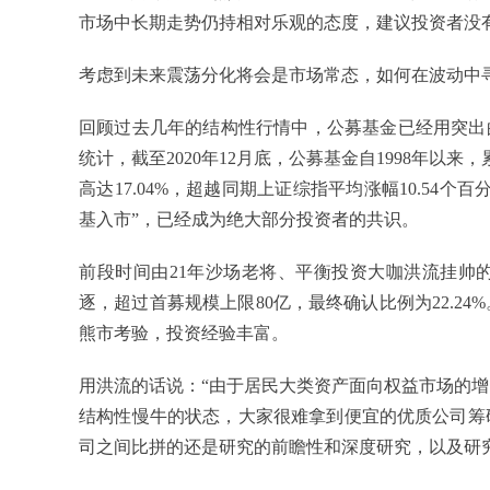
市场中长期走势仍持相对乐观的态度，建议投资者没
考虑到未来震荡分化将会是市场常态，如何在波动中
回顾过去几年的结构性行情中，公募基金已经用突出
统计，截至2020年12月底，公募基金自1998年以
高达17.04%，超越同期上证综指平均涨幅10.54
基入市”，已经成为绝大部分投资者的共识。
前段时间由21年沙场老将、平衡投资大咖洪流挂帅的
逐，超过首募规模上限80亿，最终确认比例为22.24
熊市考验，投资经验丰富。
用洪流的话说：
“由于居民大类资产面向权益市场的
结构性慢牛的状态，大家很难拿到便宜的优质公司筹
司之间比拼的还是研究的前瞻性和深度研究，以及研