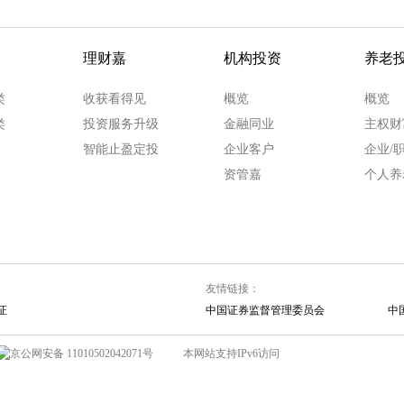
理财嘉
机构投资
养老
类
收获看得见
概览
概览
类
投资服务升级
金融同业
主权财
智能止盈定投
企业客户
企业/
资管嘉
个人养
友情链接：
证
中国证券监督管理委员会
中
京公网安备 11010502042071号
本网站支持IPv6访问