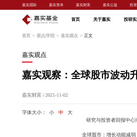
嘉实国际
嘉实资本
嘉实财富
嘉实公益
投资
首页
关于嘉实
投研实
首页
>
观点|学院
>
嘉实观点
>
正文
嘉实观点
嘉实观察：全球股市波动
嘉实财富 / 2021-11-02
字体大小：
小
中
大
研究与投资者回报中心
全球股市：增长动能减弱