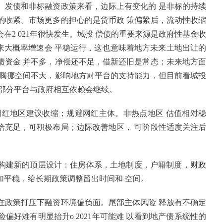
、发债和非标融资政策来看，边际上有变化的 是非标的持续
的收紧。市场更多的担心的是货币政 策偏紧后，流动性收缩
2 021年很快发生。城投 偿债的重要来源是政府性基金收
来大概率增速会 平稳运行，这也意味着地方未来土地出让的
债资金 并不多，净偿还不足，借新还旧是常态；未来地方面
的腾挪空间不大，影响地方对平台的支持能力，但目前看城投
，部分平台与政府相互依赖会继续。
，网红地区建议收缩；规避网红主体。非热点地区 估值相对稳
给充足，可积极布局；边际改善地区， 可阶段性适度关注后
要构建新的顶层设计：住房体系，土地制度，户籍制度，财政
加平稳，给长期政策调整留出时间和 空间。
在政策打压下融资环境偏负面。尾部主体风险 释放有不确定
好难有明显抬升o 2021年可能难 以看到地产债系统性的