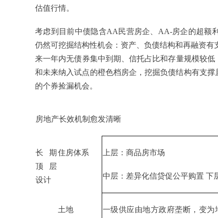
估值行情。
考虑到目前中债隐含AA民营房企、AA-房企的超额
仍然可挖掘结构性机会：资产、负债结构和再融资有支
来一年内无债券集中到期、信托占比和存量规模较低，
和未来纳入试点的橙色档房企，挖掘负债结构有支撑
的个券捡漏机会。
房地产长效机制愈发清晰
长期
住房体系
上层：商品房市场
顶层
中层：差异化信贷促公平购置 下
设计
土地
一级供应由地方政府垄断，变为